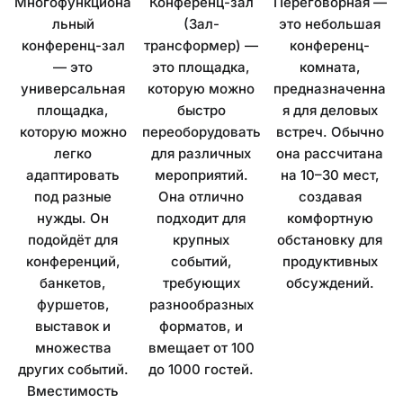
Многофункциона
Конференц-зал
Переговорная —
льный
(Зал-
это небольшая
конференц-зал
трансформер) —
конференц-
— это
это площадка,
комната,
универсальная
которую можно
предназначенна
площадка,
быстро
я для деловых
которую можно
переоборудовать
встреч. Обычно
легко
для различных
она рассчитана
адаптировать
мероприятий.
на 10–30 мест,
под разные
Она отлично
создавая
нужды. Он
подходит для
комфортную
подойдёт для
крупных
обстановку для
конференций,
событий,
продуктивных
банкетов,
требующих
обсуждений.
фуршетов,
разнообразных
выставок и
форматов, и
множества
вмещает от 100
других событий.
до 1000 гостей.
Вместимость