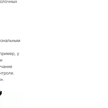
олочных 
тональным 
ример, у 
и 
чание 
нтроле. 
».