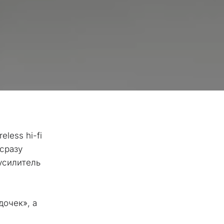
less hi-fi 
сразу 
силитель 
 
очек», а 