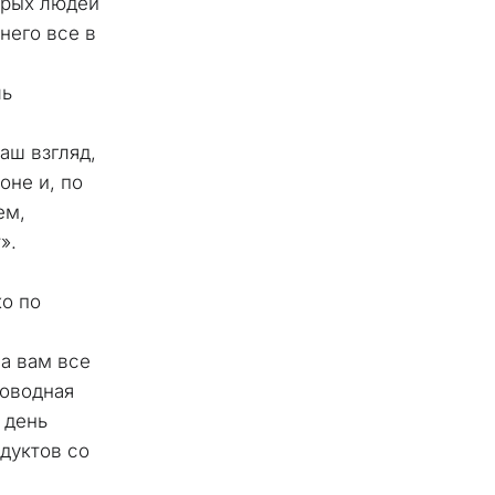
рых людей 
него все в 
ь 
аш взгляд, 
не и, по 
м, 
».
о по 
а вам все 
оводная 
день 
дуктов со 