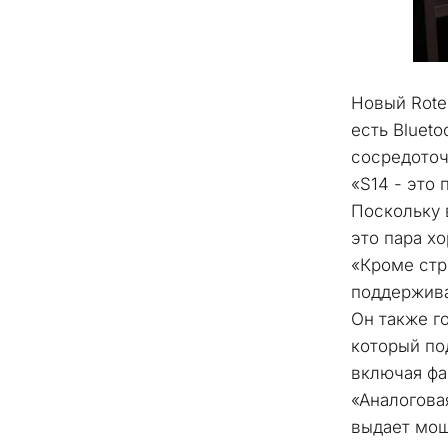
Новый Rotel
есть Blueto
сосредоточ
«S14 - это
Поскольку 
это пара х
«Кроме стри
поддержива
Он также г
который по
включая ф
«Аналогова
выдает мощ