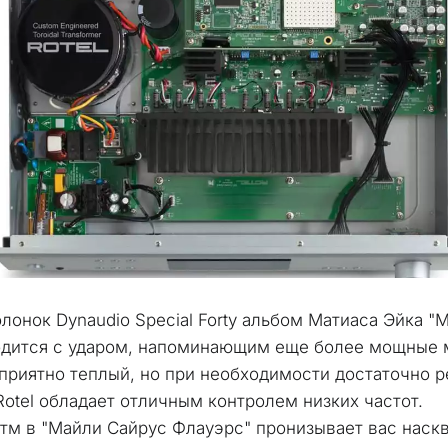
лонок Dynaudio Special Forty альбом Матиаса Эйка "Mi
дится с ударом, напоминающим еще более мощные м
 приятно теплый, но при необходимости достаточно р
Rotel обладает отличным контролем низких частот.
тм в "Майли Сайрус Флауэрс" пронизывает вас наскво