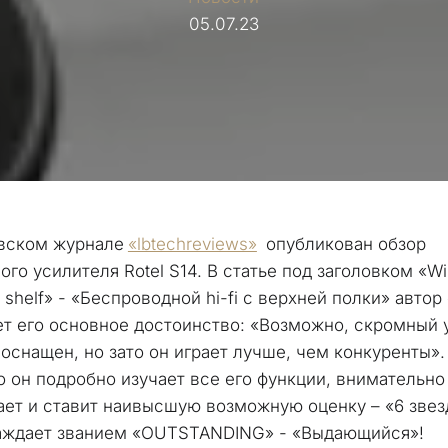
05.07.23
вском журнале 
«lbtechreviews»
  опубликован обзор 
ого усилителя 
Rotel S14
. В статье под заголовком «Wire
p shelf» - «Беспроводной hi-fi с верхней полки» автор 
т его основное достоинство: «Возможно, скромный у
 оснащен, но зато он играет лучше, чем конкуренты».
о он подробно изучает все его функции, внимательно 
ет и ставит наивысшую возможную оценку – «6 звезд
аждает званием «OUTSTANDING» - «Выдающийся»!