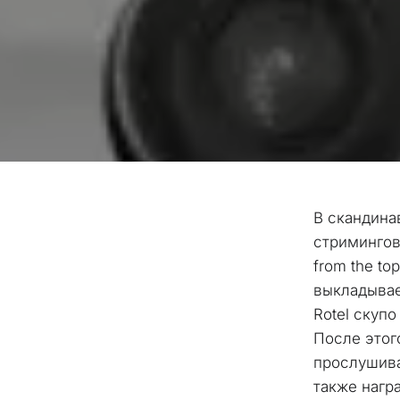
В скандина
стримингов
from the to
выкладывае
Rotel скупо
После этог
прослушива
также нагр