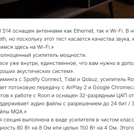
 S14 оснащен антеннами как Ethernet, так и Wi-Fi. В н
oth, но поскольку этот тест касается качества звука, 
имся здесь на Wi-Fi.»
 полноценный усилитель мощности. 
все уже внутри, единственное, что вам нужно в допол
ороших акустических систем».
минга с Spotify Connect, Tidal и Qobuz, усилитель Rot
ет потоковую передачу с AirPlay 2 и Google Chromeca
отов к работе с Roon и оснащен 32-разрядным ЦАП от 
ддерживает аудио файлы с разрешением до 24 бит / 38
айлы MQA.»
я секция выполнена в виде усилителя в чистом классе
ность 80 Вт на 8 Ом или целых 150 Вт на 4 Ом. Этого