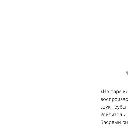
«На паре ко
воспроизво
звук трубы
Усилитель 
Басовый ри