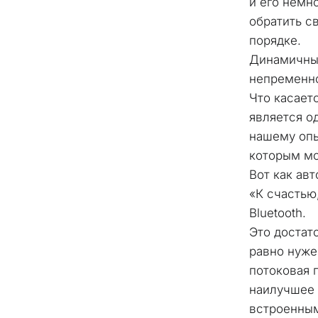
и его немн
обратить св
порядке. 
Динамичный
непременно
Что касаетс
является о
нашему опы
которым мо
Вот как ав
«К счастью
Bluetooth. 
Это достато
равно нуже
потоковая 
наилучшее 
встроенным