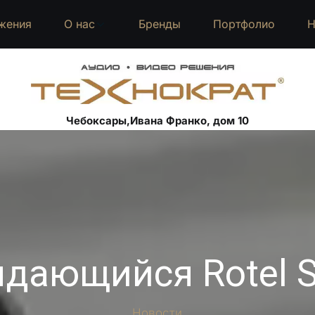
жения
О нас
Бренды
Портфолио
Н
Чебоксары,Ивана Франко, дом 10
дающийся Rotel 
Новости