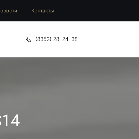
овости
Контакты
(8352) 28–24–38
S14