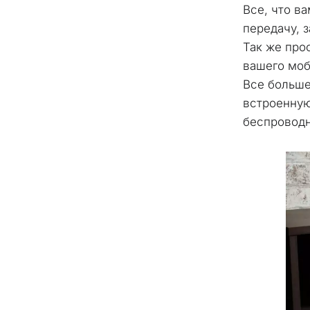
Все, что в
передачу, 
Так же прос
вашего моб
Все больше
встроенную
беспроводн