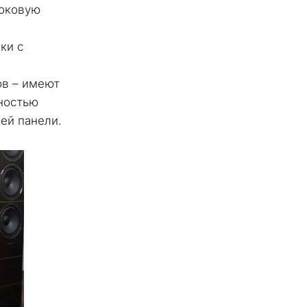
оковую 
и с 
в – имеют 
ностью 
ей панели.