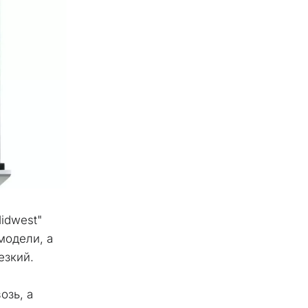
dwest" 
одели, а 
езкий. 
зь, а 