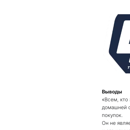
Выводы
«Всем, кто 
домашней се
покупок. 
Он не явля