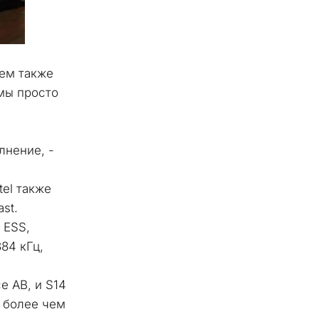
ем также 
мы просто 
нение, - 
el также 
st. 
ESS, 
4 кГц, 
 AB, и S14 
 более чем 