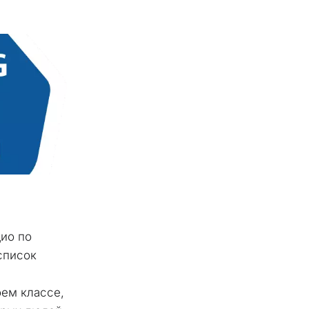
ио по 
список 
м классе, 