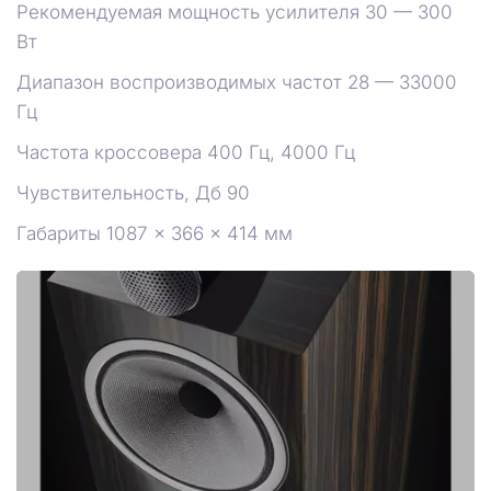
Рекомендуемая мощность усилителя 30 — 300
Вт
Диапазон воспроизводимых частот 28 — 33000
Гц
Частота кроссовера 400 Гц, 4000 Гц
Чувствительность, Дб 90
Габариты 1087 × 366 × 414 мм