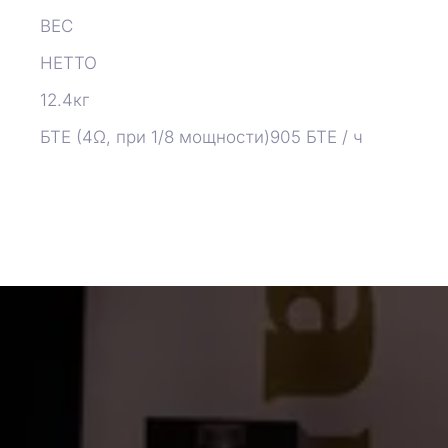
ВЕС
НЕТТО
12.4кг
БТЕ (4Ω, при 1/8 мощности)905 БТЕ / ч