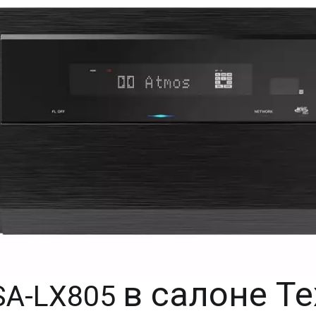
в салоне Те
SA-LX805 