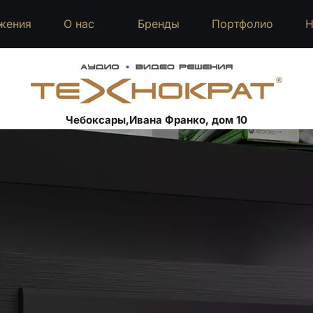
жения
О нас
Бренды
Портфолио
Н
Чебоксары,Ивана Франко, дом 10