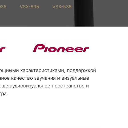
935
VSX-835
VSX-535
мощными характеристиками, поддержкой 
ое качество звучания и визуальные 
аше аудиовизуальное пространство и 
ра.