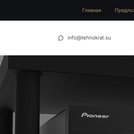
Главная
Предло
info@tehnokrat.su