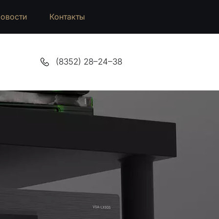
овости
Контакты
(8352) 28–24–38