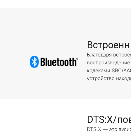
Встроенн
Благодаря встроен
воспроизведение 
кодеками SBC/AAC
устройство наход
DTS:X/по
DTS:X — это ауди