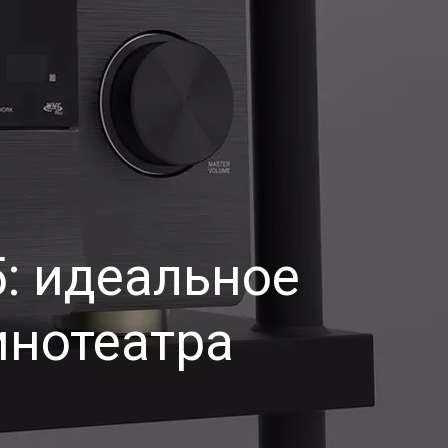
5: идеальное
инотеатра