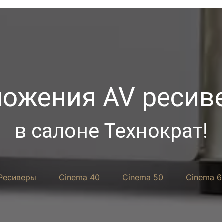
ожения AV ресиве
в салоне Технократ!
Ресиверы
Cinema 40
Cinema 50
Cinema 6