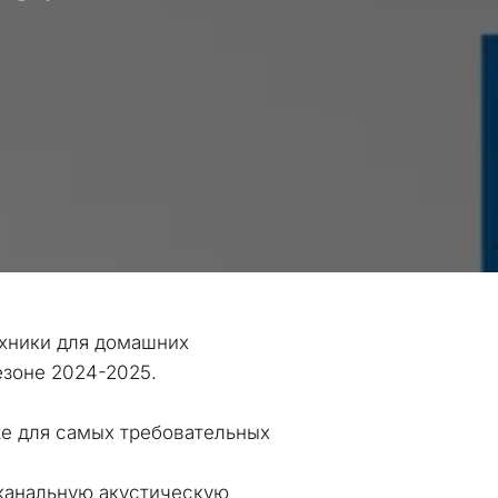
хники для домашних 
езоне 2024-2025.
е для самых требовательных 
канальную акустическую 