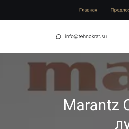
Главная
Предло
info@tehnokrat.su
Marantz 
л