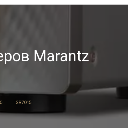
ров Marantz
0
SR7015