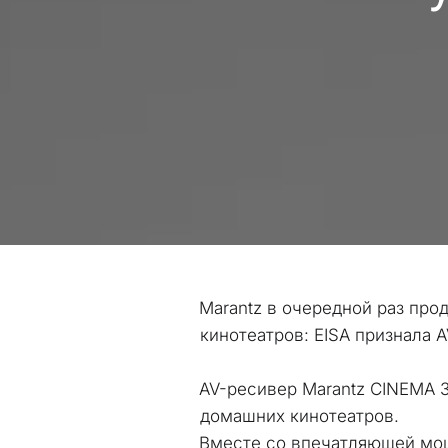
Marantz в очередной раз про
кинотеатров: EISA признала 
AV-ресивер Marantz CINEMA 3
домашних кинотеатров. 
Вместе со впечатляющей мощ