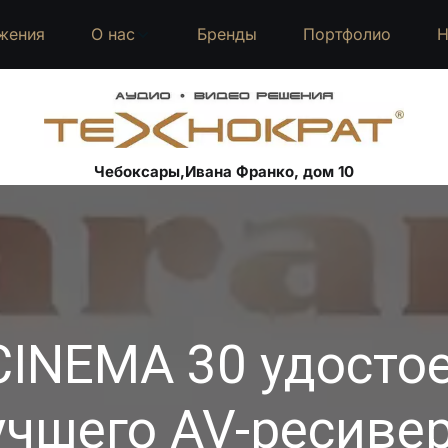
жения
О нас
Бренды
Портфолио
Н
Чебоксары,Ивана Франко, дом 10
CINEMA 30 удосто
учшего AV-ресивер