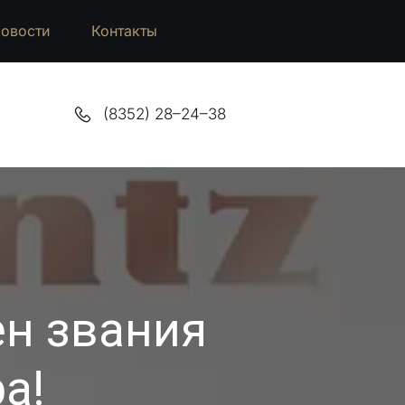
овости
Контакты
(8352) 28–24–38
ен звания
а!