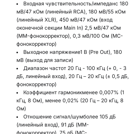
Входная чувствительность/импеданс 180 
мВ/47 кОм (линейный RCA), 180 мВ/55 кОм 
(линейный XLR), 450 мВ/47 кОм (вход 
оконечной секции Main In) 2,5 мВ/47 кОм 
(MM-фонокорректор), 0,3 мВ/100 Ом (MC-
фонокорректор)
Выходное напряжение1 В (Pre Out), 180 
мВ (выход для записи)
Диапазон частот 20 Гц - 100 кГц (+ 0, - 3 
дБ, линейный вход), 20 Гц – 20 кГц (± 0,5 дБ, 
фонокорректор)
Коэффициент гармоникменее 0,007% (1 
кГц, 8 Ом), менее 0,02% (20 Гц – 20 кГц, 8 
Ом)
Отношение сигнал/шумболее 105 дБ 
(линейный вход), 91 дБ (MM-
фонокорректор), 75 дБ (MC-