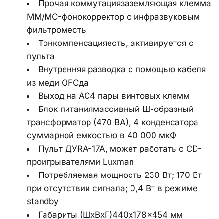
Прочая коммутациязаземляющая клемма 
MM/MC-фонокорректор с инфразвуковым 
фильтроместь
Тонкомпенсацияесть, активируется с 
пульта
Внутренняя разводка с помощью кабеля 
из меди OFCда
Выход на АС4 пары винтовых клемм
Блок питаниямассивный Ш-образный 
трансформатор (470 ВА), 4 конденсатора 
суммарной емкостью в 40 000 мкФ
Пульт ДУRA-17A, может работать с CD-
проигрывателями Luxman
Потребляемая мощность 230 Вт; 170 Вт 
при отсутствии сигнала; 0,4 Вт в режиме 
standby
Габариты (ШхВхГ)440x178x454 мм