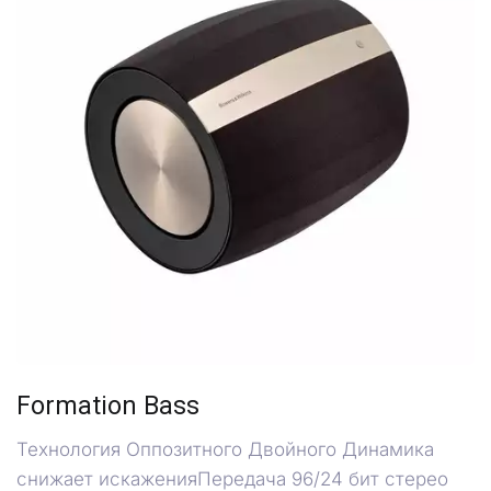
Formation Bass
Технология Оппозитного Двойного Динамика
снижает искаженияПередача 96/24 бит стерео