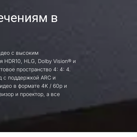
ечениям в 
део с высоким 
HDR10, HLG, Dolby Vision® и 
овое пространство 4: 4: 4. 
 с поддержкой ARC и 
део в формате 4K / 60p и 
зор и проектор, а все 