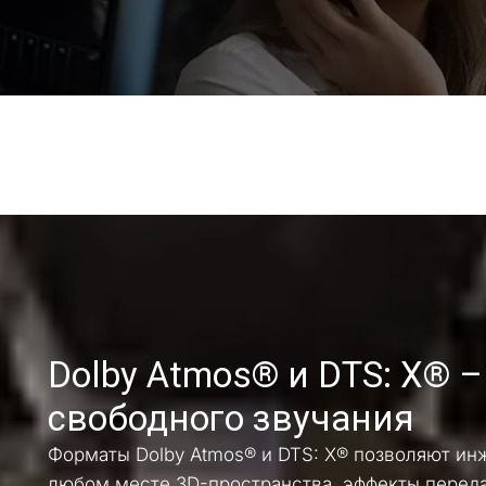
Dolby Atmos® и DTS: X® –
свободного звучания
Форматы Dolby Atmos® и DTS: X® позволяют инж
любом месте 3D-пространства, эффекты переда