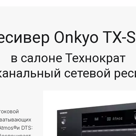
есивер Onkyo TX-
в салоне Технократ
-канальный сетевой рес
оковой 
хватывающих 
Atmos®и DTS: 