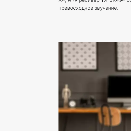
X®, A /V ресивер TX-SR494 о
превосходное звучание.