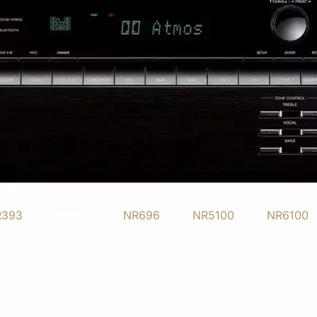
R393
SR494
NR696
NR5100
NR6100