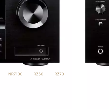
NR7100
RZ50
RZ70