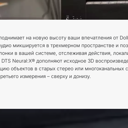
однимает на новую высоту ваши впечатления от Dolb
удио микшируется в трехмерном пространстве и поз
онки в вашей системе, отслеживая действия, локали
и DTS Neural:X® дополняют исходное 3D воспроизведе
ацию объектов в старых стерео или многоканальных с
ретьего измерения – сверху и донизу.