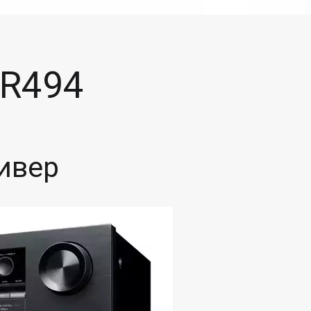
SR494
ивер