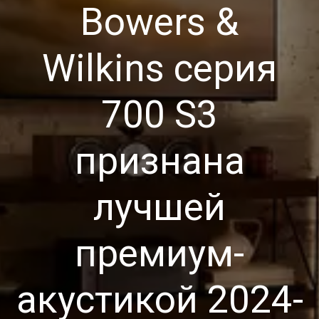
Bowers &
Wilkins серия
700 S3
признана
лучшей
премиум-
акуcтикой 2024-